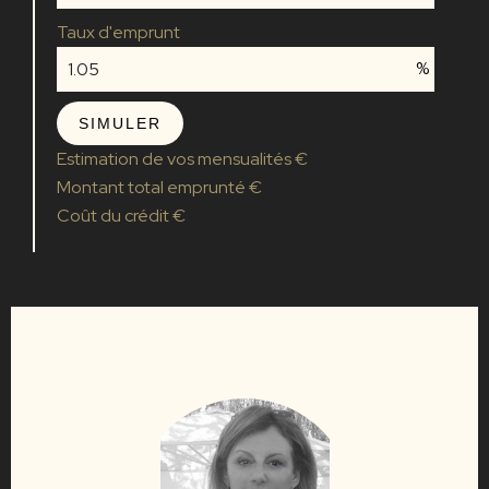
Taux d'emprunt
%
SIMULER
Estimation de vos mensualités
€
Montant total emprunté
€
Coût du crédit
€