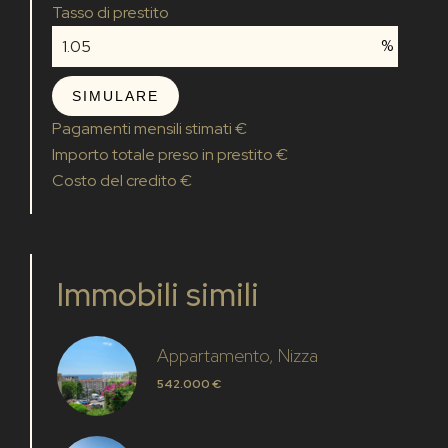
Tasso di prestito
%
SIMULARE
Pagamenti mensili stimati
€
Importo totale preso in prestito
€
Costo del credito
€
Immobili simili
Appartamento, Nizza
542.000 €