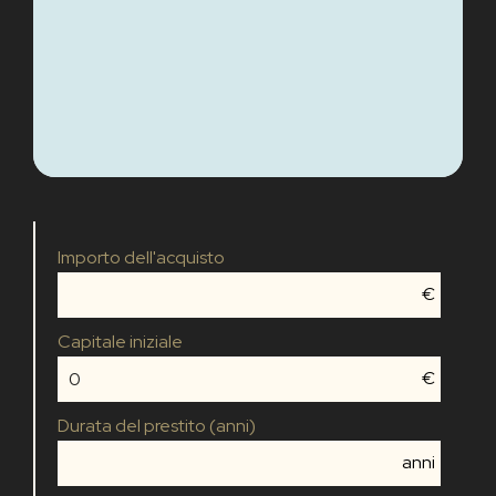
Importo dell'acquisto
€
Capitale iniziale
€
Durata del prestito (anni)
anni