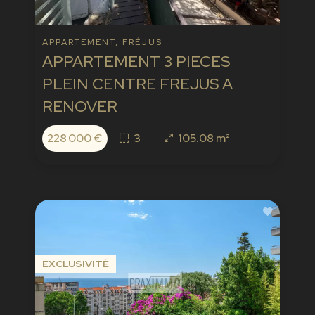
APPARTEMENT, FRÉJUS
APPARTEMENT 3 PIECES
PLEIN CENTRE FREJUS A
RENOVER
228 000 €
3
105.08 m²
EXCLUSIVITÉ