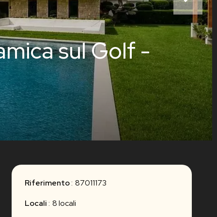
amica sul Golf -
Riferimento
87011173
Locali
8 locali