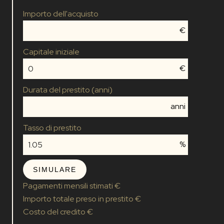
Importo dell'acquisto
€
Capitale iniziale
€
Durata del prestito (anni)
anni
Tasso di prestito
%
SIMULARE
Pagamenti mensili stimati
€
Importo totale preso in prestito
€
Costo del credito
€