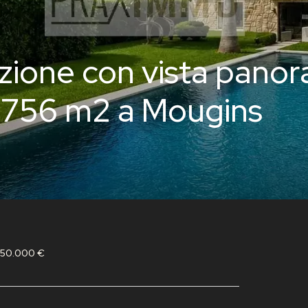
zione con vista panor
1756 m2 a Mougins
.250.000 €