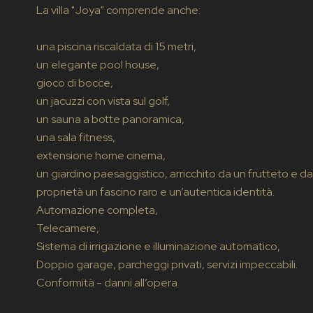
La villa "Joya" comprende anche:
una piscina riscaldata di 15 metri,
un elegante pool house,
gioco di bocce,
un jacuzzi con vista sul golf,
un sauna a botte panoramica,
una sala fitness,
extensione home cinema,
un giardino paesaggistico, arricchito da un frutteto e d
proprietà un fascino raro e un’autentica identità.
Automazione completa,
Telecamere,
Sistema di irrigazione e illuminazione automatico,
Doppio garage, parcheggi privati, servizi impeccabili.
Conformità - danni all’opera