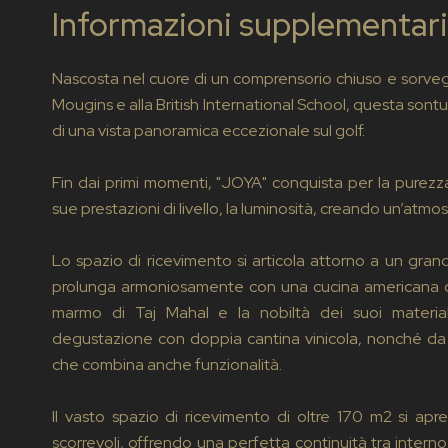
Informazioni supplementari
Nascosta nel cuore di un comprensorio chiuso e sorveg
Mougins e alla British International School, questa son
di una vista panoramica eccezionale sul golf.
Fin dai primi momenti, "JOYA" conquista per la purezza 
sue prestazioni di livello, la luminosità, creando un’atmo
Lo spazio di ricevimento si articola attorno a un gran
prolunga armoniosamente con una cucina americana di
marmo di Taj Mahal e la nobiltà dei suoi materia
degustazione con doppia cantina vinicola, nonché da u
che combina anche funzionalità.
Il vasto spazio di ricevimento di oltre 170 m2 si apr
scorrevoli, offrendo una perfetta continuità tra interno