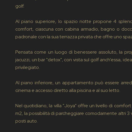
golf.
Al piano superiore, lo spazio notte propone 4 splendi
comfort, ciascuna con cabina armadio, bagno o doccia 
padronale con la sua terrazza privata che offre uno spaz
Pensata come un luogo di benessere assoluto, la pro
jacuzzi, un bar "detox", con vista sul golf anch’essa, i
privilegiato.
Al piano inferiore, un appartamento può essere arred
cinema e accesso diretto alla piscina e al suo letto.
Nel quotidiano, la villa "Joya" offre un livello di com
m2, la possibilità di parcheggiare comodamente altri 3 v
posti auto.