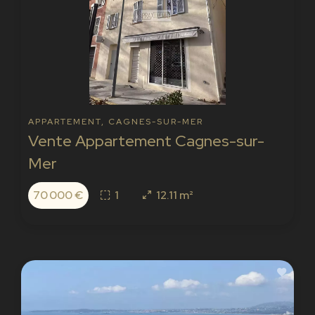
APPARTEMENT, CAGNES-SUR-MER
Vente Appartement Cagnes-sur-
Mer
70 000 €
1
12.11 m²