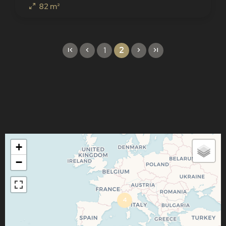
82 m²
1
2
+
−
4