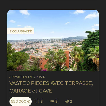
EXCLUSIVITÉ
APPARTEMENT, NICE
VASTE 3 PIECES AVEC TERRASSE,
GARAGE et CAVE
550 000 €
3
2
2