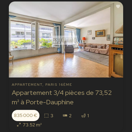
APPARTEMENT, PARIS 16ÈME
Appartement 3/4 pièces de 73,52
m² à Porte-Dauphine
835 000 €
3
2
1
73.52 m²