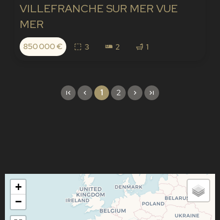
VILLEFRANCHE SUR MER VUE
MER
850 000 €
3
2
1
1
2
+
−