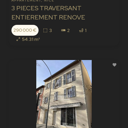
APPARTEMENT, NICE
3 PIECES TRAVERSANT
ENTIEREMENT RENOVE
290 000 €
3
2
1
54.31 m²