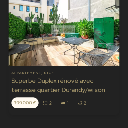
APPARTEMENT, NICE
Superbe Duplex rénové avec
terrasse quartier Durandy/wilson
399 000 €
2
1
2