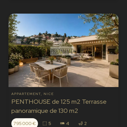
APPARTEMENT, NICE
PENTHOUSE de 125 m2 Terrasse
panoramique de 130 m2
795 000 €
5
4
2