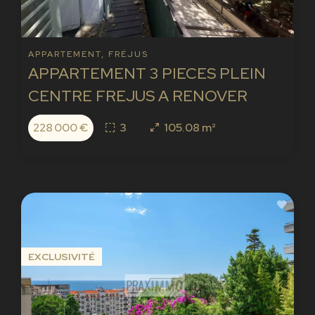
APPARTEMENT, FRÉJUS
APPARTEMENT 3 PIECES PLEIN
CENTRE FREJUS A RENOVER
228 000 €
3
105.08 m²
EXCLUSIVITÉ