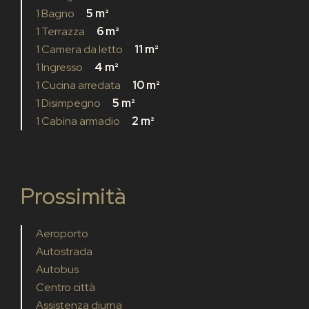
1 Bagno
5 m²
1 Terrazza
6 m²
1 Camera da letto
11 m²
1 Ingresso
4 m²
1 Cucina arredata
10 m²
1 Disimpegno
5 m²
1 Cabina armadio
2 m²
Prossimità
Aeroporto
Autostrada
Autobus
Centro città
Assistenza diurna