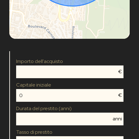
Importo dell'acquisto
€
Capitale iniziale
€
Durata del prestito (anni)
anni
Tasso di prestito